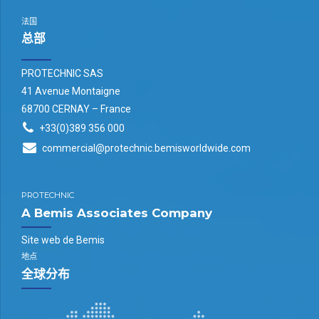
法国
总部
PROTECHNIC SAS
41 Avenue Montaigne
68700 CERNAY – France
+33(0)389 356 000
commercial@protechnic.bemisworldwide.com
PROTECHNIC
A Bemis Associates Company
Site web de Bemis
地点
全球分布