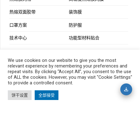
热熔双面胶带
装饰膜
口罩方案
防护服
技术中心
功能型材料贴合
We use cookies on our website to give you the most
新闻与资讯
relevant experience by remembering your preferences and
repeat visits. By clicking “Accept All”, you consent to the use
of ALL the cookies. However, you may visit "Cookie Settings"
to provide a controlled consent.
饼干设置
全部接受