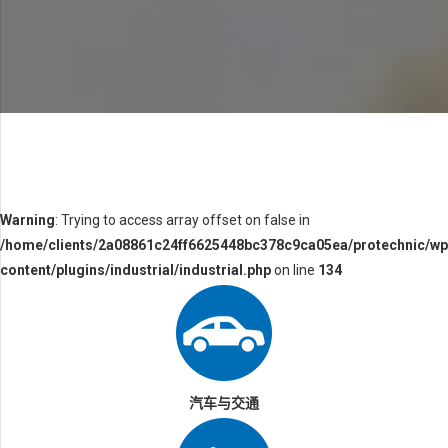
Warning
: Trying to access array offset on false in
/home/clients/2a08861c24ff6625448bc378c9ca05ea/protechnic/wp
content/plugins/industrial/industrial.php
on line
134
汽车与交通