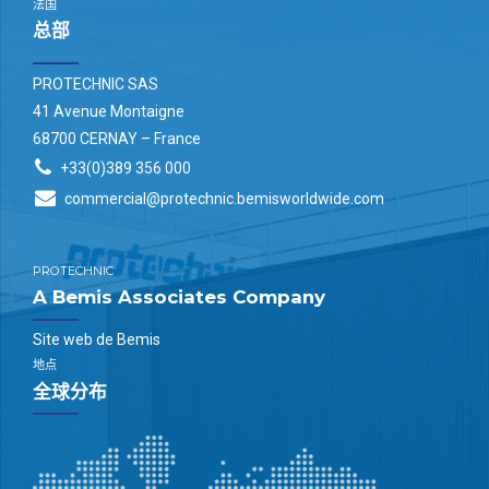
法国
总部
PROTECHNIC SAS
41 Avenue Montaigne
68700 CERNAY – France
+33(0)389 356 000
commercial@protechnic.bemisworldwide.com
PROTECHNIC
A Bemis Associates Company
Site web de Bemis
地点
全球分布