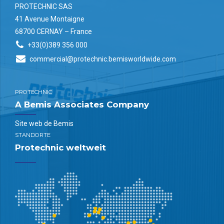
PROTECHNIC SAS
von Textilien,
41 Avenue Montaigne
Schäumen, Leder,
68700 CERNAY – France
Kunstleder oder
+33(0)389 356 000
anderen Materialien
commercial@protechnic.bemisworldwide.com
für die
Fahrzeuginnenausstattung
verwendet. Diese
PROTECHNIC
Verbundteile werden
A Bemis Associates Company
dann in Autositzen,
Kopfstützen, […]
Site web de Bemis
STANDORTE
Protechnic weltweit