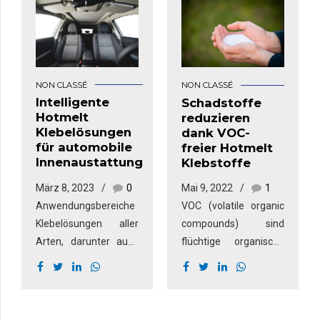
NON CLASSÉ
NON CLASSÉ
Intelligente
Schadstoffe
Hotmelt
reduzieren
Klebelösungen
dank VOC-
für automobile
freier Hotmelt
Innenaustattung
Klebstoffe
März 8, 2023
0
Mai 9, 2022
1
Anwendungsbereiche
VOC (volatile organic
Klebelösungen aller
compounds) sind
Arten, darunter auch
flüchtige organische
thermoplastische
Verbindungen, die
Klebstoffe, sind heute
entstehen, wenn sich
aus der
Chemikalien wie
Automobilindustrie
Weichmacher oder