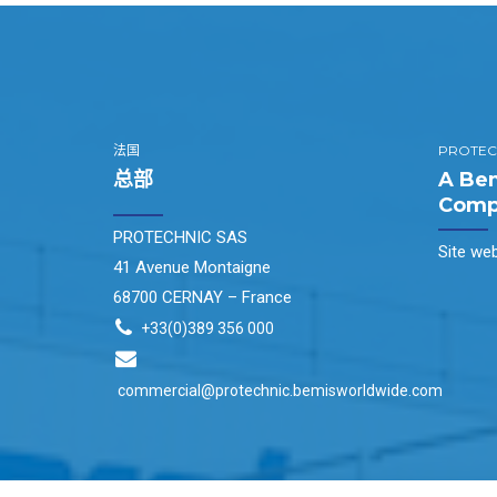
法国
PROTEC
总部
A Bem
Comp
PROTECHNIC SAS
Site we
41 Avenue Montaigne
68700 CERNAY – France
+33(0)389 356 000
commercial@protechnic.bemisworldwide.com