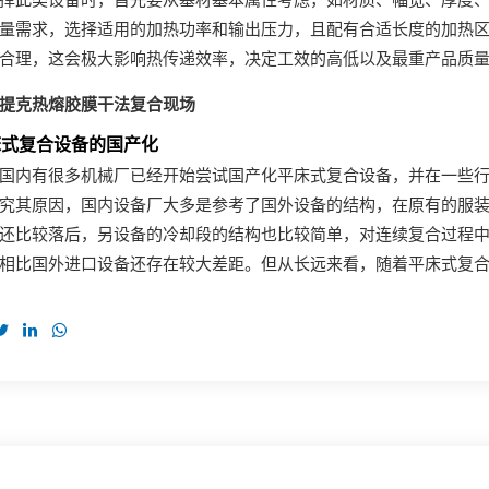
择此类设备时，首先要从基材基本属性考虑，如材质、幅宽、厚度
量需求，选择适用的加热功率和输出压力，且配有合适长度的加热
合理，这会极大影响热传递效率，决定工效的高低以及最重产品质
提克热熔胶膜干法复合现场
床式复合设备的国产化
国内有很多机械厂已经开始尝试国产化平床式复合设备，并在一些
究其原因，国内设备厂大多是参考了国外设备的结构，在原有的服
还比较落后，另设备的冷却段的结构也比较简单，对连续复合过程
相比国外进口设备还存在较大差距。但从长远来看，随着平床式复