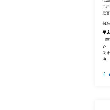
在选
合产
是否
保洛
平
目前
多，
设计
决，