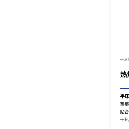
干法
热
平
热熔
贴合
干热