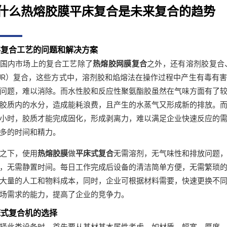
什么热熔胶膜平床复合是未来复合的趋势
存复合工艺的问题和解决方案
国内市场上的复合工艺除了
热熔胶网膜复合
之外，还有溶剂胶复合
UR）复合，这些方式中，溶剂胶和焰熔法在操作过程中产生有毒有
问题，难以消除。而水性胶和反应性聚氨酯胶虽然在气味方面有了
胶质内的水分，造成能耗浪费，且产生的水蒸气又形成新的排放。
小时，胶质才能完成固化，形成剥离力，难以满足企业快速反应的
多的时间和精力。
之下，使用
热熔胶膜
做
平床式复合
无需溶剂，无气味性和排放问题
，无需静置时间。每日工作完成后设备的清洁简单方便，无需繁琐
大量的人工和物料成本，同时，企业可根据材料需要，快速更换不
场需求的能力，提高了企业的竞争力。
床式复合机的选择