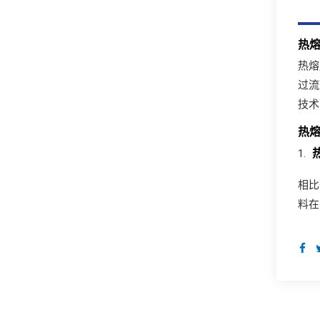
热
热熔
过流
技术
热
相比
料在