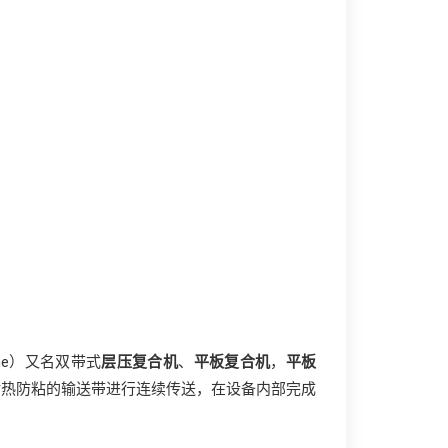
achine）又名双带式
层压复合机
、
平板复合机
，
平板
耐热防粘的输送带进行连续传送，在设备内部完成