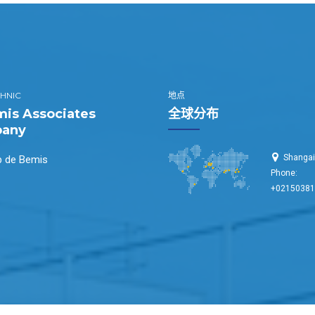
HNIC
地点
is Associates
全球分布
any
Shangai
b de Bemis
Phone:
+0215038