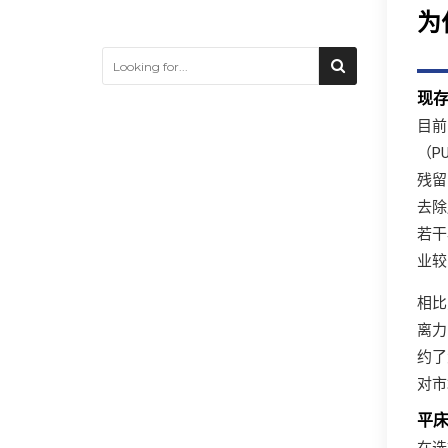
为
现
目前
（P
残留
去除
若干
业较
相比
离力
约了
对市
平