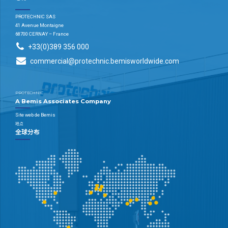
PROTECHNIC SAS
41 Avenue Montaigne
68700 CERNAY – France
+33(0)389 356 000
commercial@protechnic.bemisworldwide.com
PROTECHNIC
A Bemis Associates Company
Site web de Bemis
地点
全球分布