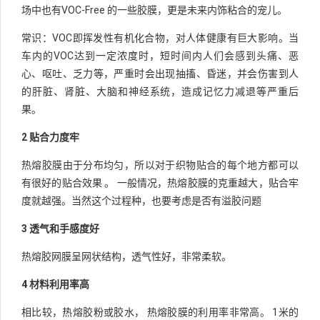
场中也有VOC-Free 的一些胶膜，更是未来内饰粘合的宠儿。
常识：VOC即挥发性有机化合物，对人体健康有巨大影响。当
车内的VOC达到一定浓度时，短时间内人们会感到头痛、恶
心、呕吐、乏力等，严重时会出现抽搐、昏迷，并会伤害到人
的肝脏、肾脏、大脑和神经系统，造成记忆力减退等严重后
果。
2 贴合力度牢
热熔胶膜由于分布均匀，所以对于织物贴合的每个地方都可以
有很好的贴合效果 。 一般情况，热熔胶膜的克重越大，贴合牢
度就越强。当然这个过程种，也要考虑是否有溢胶问题
3 透气和手感度好
热熔胶网膜呈网状结构，透气性好，非常柔软。
4 材料利用率高
相比较，热熔胶粉或胶水， 热熔胶膜的利用率非常高。 1米的