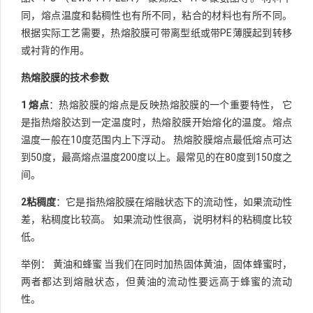
同，熔点温度和黏稠性也有所不同，粘合的材料也有所不同。
根据实际工艺需要，热熔胶膜可带离型纸或带PE薄膜起到转移
或衬背的作用。
热熔胶膜的技术参数
1 熔点
：热熔胶膜的熔点是反映热熔胶膜的一个重要特性， 它
是指热熔胶达到一定温度时，热熔胶膜开始熔化的温度。熔点
温度一般在10度范围内上下浮动。 热熔胶膜熔点最低熔点可达
到50度，最高熔点温度200度以上。最常见的在80度到150度之
间。
2粘稠度
：它是指热熔胶膜在熔融状态下的流动性，如果流动性
差，粘稠度比较高。 如果流动性很高，说明材料的粘稠度比较
低。
举例： 黄油和蜂蜜 当我们在同时加热固体黄油，固体蜂蜜时，
两者都达到熔融状态，但黄油的流动性要远高于蜂蜜的流动
性。