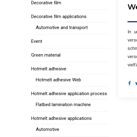
Decorative film
We
Decorative film applications
Automotive and transport
In u
vers
Event
schn
Green material
vers
vielf
Hotmelt adhesive
Hotmelt adhesive Web
Hotmelt adhesive application process
Flatbed lamination machine
Hotmelt adhesive applications
Automotive