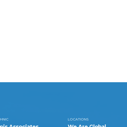
HNIC
LOCATIONS
is Associates
We Are Global