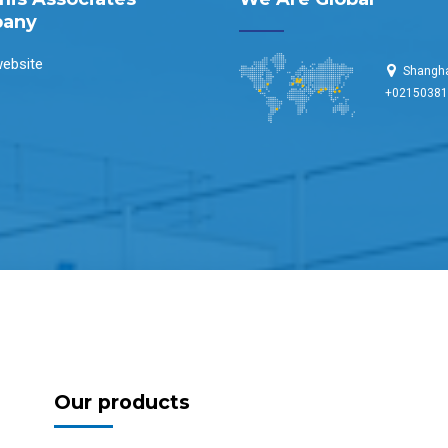
any
ebsite
Shangha
+0215038
Our products